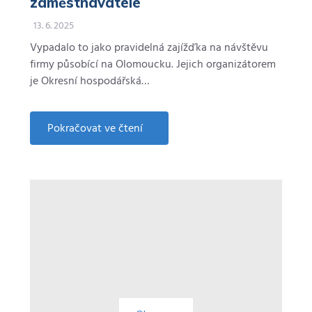
zaměstnavatele
13. 6. 2025
Vypadalo to jako pravidelná zajížďka na návštěvu
firmy působící na Olomoucku. Jejich organizátorem
je Okresní hospodářská…
Pokračovat ve čtení
about
Letecký
průmysl
u
Olomouce.
SEKO
je
synonymum
atraktivního
zaměstnavatele