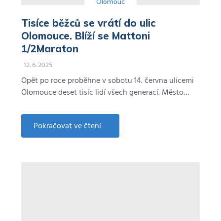
Olomouc
Tisíce běžců se vrátí do ulic
Olomouce. Blíží se Mattoni
1/2Maraton
12. 6. 2025
Opět po roce proběhne v sobotu 14. června ulicemi
Olomouce deset tisíc lidí všech generací. Město…
Pokračovat ve čtení
about
Tisíce
běžců
se
vrátí
do
ulic
Olomouce.
Blíží
se
Mattoni
1/2Maraton