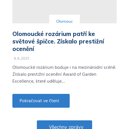
Olomouc
Olomoucké rozárium patří ke
světové špičce. Získalo prestižní
ocenění
6. 6. 2025
Olomoucké rozárium boduje i na mezinárodní scéně.
Získalo prestižní ocenění Award of Garden
Excellence, které uděluje…
Pokračovat ve čtení
about
Olomoucké
rozárium
patří
ke
světové
Všechny zprávy