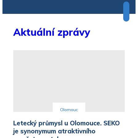
SPORT
Jestřábi oznámili dvě ofenzivní esa
Aktuální zprávy
Olomouc
Letecký průmysl u Olomouce. SEKO
je synonymum atraktivního