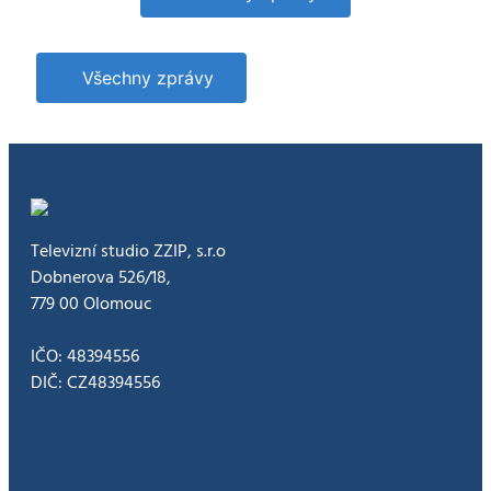
špičce.
Získalo
prestižní
ocenění
Všechny zprávy
Televizní studio ZZIP, s.r.o
Dobnerova 526/18,
779 00 Olomouc
IČO: 48394556
DIČ: CZ48394556