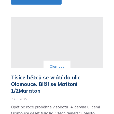
about
Letecký
průmysl
u
Olomouce.
SEKO
je
synonymum
atraktivního
zaměstnavatele
Olomouc
Tisíce běžců se vrátí do ulic
Olomouce. Blíží se Mattoni
1/2Maraton
12. 6. 2025
Opět po roce proběhne v sobotu 14. června ulicemi
Olomouce deset tisíc lidí všech generací. Město…