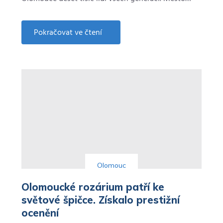
Pokračovat ve čtení
about
Tisíce
běžců
se
vrátí
do
ulic
Olomouce.
Blíží
se
Mattoni
1/2Maraton
Olomouc
Olomoucké rozárium patří ke
světové špičce. Získalo prestižní
ocenění