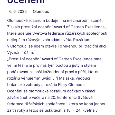
6. 6. 2025
Olomouc
Olomoucké rozárium boduje i na mezinárodní scéně.
Získalo prestižní ocenění Award of Garden Excellence,
které uděluje Světová federace růžařských společností
nejlepším růžovým zahradám světa. Rozárium
v Olomouci se lidem otevře i o víkendu při tradiční akci
Vyznání růžím.
„Prestižní ocenění Award of Garden Excellence mne
velmi těší a je pro náš tým poctou a jistým stylem
poděkování za naši každodenní práci a péči, kterou
rozáriu věnujeme“ uvádí Jiří Malaska, vedoucí
botanické zahrady a rozária Flory Olomouc.
Ocenění se olomoucké rozárium dočkalo v rámci
závěrečného večera na 20. konferenci Světové
federace růžařských společností, která se koná jednou
za tři roky a letos se uskutečnila 18. – 24. května v