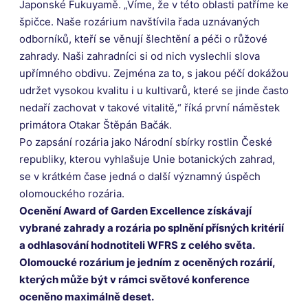
Japonské Fukuyamě. „Víme, že v této oblasti patříme ke
špičce. Naše rozárium navštívila řada uznávaných
odborníků, kteří se věnují šlechtění a péči o růžové
zahrady. Naši zahradníci si od nich vyslechli slova
upřímného obdivu. Zejména za to, s jakou péčí dokážou
udržet vysokou kvalitu i u kultivarů, které se jinde často
nedaří zachovat v takové vitalitě,“ říká první náměstek
primátora Otakar Štěpán Bačák.
Po zapsání rozária jako Národní sbírky rostlin České
republiky, kterou vyhlašuje Unie botanických zahrad,
se v krátkém čase jedná o další významný úspěch
olomouckého rozária.
Ocenění Award of Garden Excellence získávají
vybrané zahrady a rozária po splnění přísných kritérií
a odhlasování hodnotiteli WFRS z celého světa.
Olomoucké rozárium je jedním z oceněných rozárií,
kterých může být v rámci světové konference
oceněno maximálně deset.