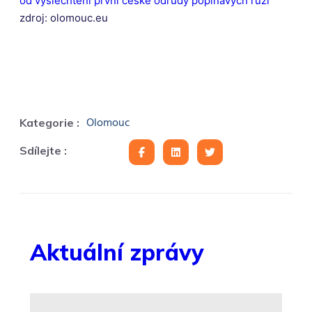
od vyšlechtění první české odrůdy popínavých růží
zdroj: olomouc.eu
Olomouc
Kategorie :
Sdílejte :
Aktuální zprávy