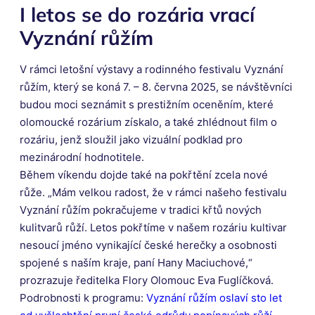
I letos se do rozária vrací
Vyznání růžím
V rámci letošní výstavy a rodinného festivalu Vyznání
růžím, který se koná 7. – 8. června 2025, se návštěvníci
budou moci seznámit s prestižním oceněním, které
olomoucké rozárium získalo, a také zhlédnout film o
rozáriu, jenž sloužil jako vizuální podklad pro
mezinárodní hodnotitele.
Během víkendu dojde také na pokřtění zcela nové
růže. „Mám velkou radost, že v rámci našeho festivalu
Vyznání růžím pokračujeme v tradici křtů nových
kulitvarů růží. Letos pokřtíme v našem rozáriu kultivar
nesoucí jméno vynikající české herečky a osobnosti
spojené s naším kraje, paní Hany Maciuchové,“
prozrazuje ředitelka Flory Olomouc Eva Fuglíčková.
Podrobnosti k programu:
Vyznání růžím oslaví sto let