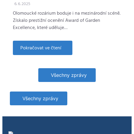
6. 6. 2025
Olomoucké rozárium boduje i na mezinárodní scéně.
Získalo prestižní ocenění Award of Garden
Excellence, které uděluje…
Pokračovat ve čtení
about
Olomoucké
rozárium
patří
ke
světové
Všechny zprávy
špičce.
Získalo
prestižní
ocenění
Všechny zprávy