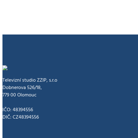
zaměstnavatele
Televizní studio ZZIP, s.r.o
Dobnerova 526/18,
779 00 Olomouc
IČO: 48394556
DIČ: CZ48394556