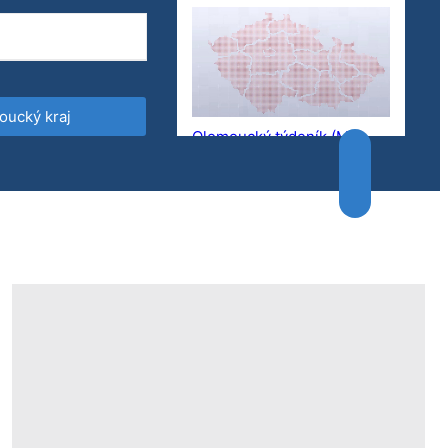
oucký kraj
Olomoucký týdeník (MIK
1531) 3.6.2025
OK magazín 3.6.2025