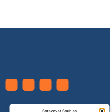
Prostějovský týdeník (PIK
1035) 27.5.2025
Olomoucký týdeník (MIK
1530) 20.5.2025
Spravovat Souhlas