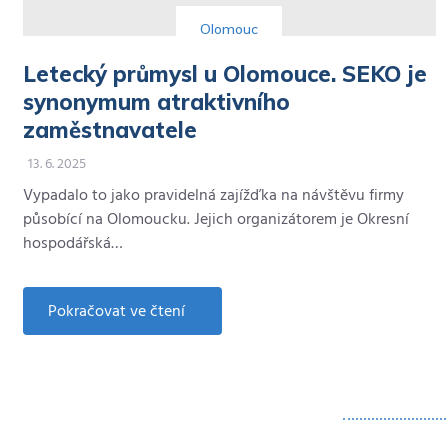
Olomouc
Letecký průmysl u Olomouce. SEKO je
synonymum atraktivního
zaměstnavatele
13. 6. 2025
Vypadalo to jako pravidelná zajížďka na návštěvu firmy
působící na Olomoucku. Jejich organizátorem je Okresní
hospodářská…
Pokračovat ve čtení
about
Letecký
průmysl
u
Olomouce.
SEKO
je
synonymum
atraktivního