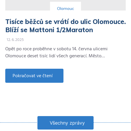
Olomouc
Tisíce běžců se vrátí do ulic Olomouce.
Blíží se Mattoni 1/2Maraton
12. 6. 2025
Opět po roce proběhne v sobotu 14. června ulicemi
Olomouce deset tisíc lidí všech generací. Město…
Pokračovat ve čtení
about
Tisíce
běžců
se
vrátí
do
ulic
Olomouce.
Blíží
se
Všechny zprávy
Mattoni
1/2Maraton