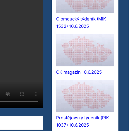
Olomoucký týdeník (MIK
1532) 10.6.2025
OK magazín 10.6.2025
Prostějovský týdeník (PIK
1037) 10.6.2025