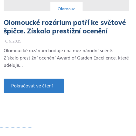
Prostějovský týdeník (PIK
Olomouc
1036) 3.6.2025
Olomoucké rozárium patří ke světové
špičce. Získalo prestižní ocenění
6. 6. 2025
Olomoucké rozárium boduje i na mezinárodní scéně.
Získalo prestižní ocenění Award of Garden Excellence, které
Olomoucký týdeník (MIK
uděluje…
1531) 27.5.2025
Pokračovat ve čtení
about
Olomoucké
rozárium
patří
ke
světové
špičce.
OK magazín 27.5.2025
Získalo
prestižní
ocenění