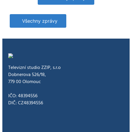
špičce.
Získalo
prestižní
ocenění
Všechny zprávy
Televizní studio ZZIP, s.r.o
Dobnerova 526/18,
779 00 Olomouc
IČO: 48394556
DIČ: CZ48394556