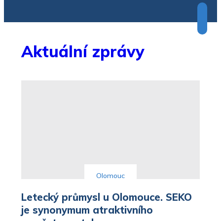
omezen
Hvězdy budou pomáhat
SPORT
Hokejoví Jestřábi se chystají na novou
Aktuální zprávy
sezónu
Olomouc
Letecký průmysl u Olomouce. SEKO
je synonymum atraktivního