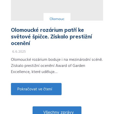
Olomouc
Olomoucké rozárium patří ke
světové špičce. Získalo prestižní
ocenění
6. 6. 2025
Olomoucké rozárium boduje i na mezinárodní scéně.
Získalo prestižní ocenění Award of Garden
Excellence, které uděluje…
Pokračovat ve čtení
about
Olomoucké
rozárium
patří
ke
světové
Všechny zprávy