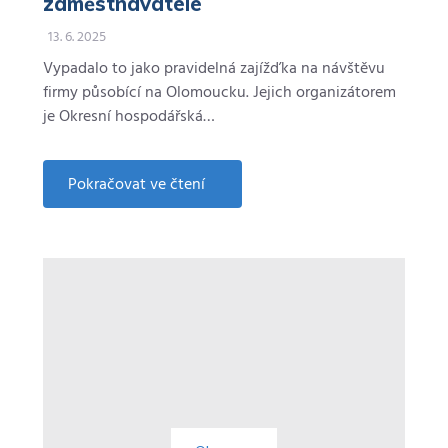
zaměstnavatele
13. 6. 2025
Vypadalo to jako pravidelná zajížďka na návštěvu
firmy působící na Olomoucku. Jejich organizátorem
je Okresní hospodářská…
Pokračovat ve čtení
about
Letecký
průmysl
u
Olomouce.
SEKO
je
synonymum
atraktivního
zaměstnavatele