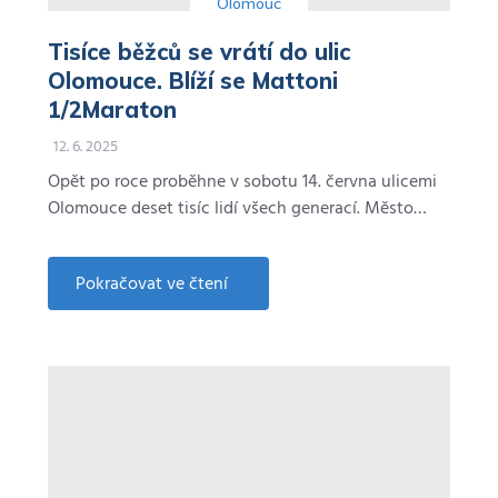
Olomouc
Tisíce běžců se vrátí do ulic
Olomouce. Blíží se Mattoni
1/2Maraton
12. 6. 2025
Opět po roce proběhne v sobotu 14. června ulicemi
Olomouce deset tisíc lidí všech generací. Město…
Pokračovat ve čtení
about
Tisíce
běžců
se
vrátí
do
ulic
Olomouce.
Blíží
se
Mattoni
1/2Maraton