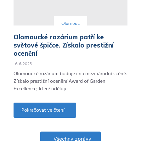
Olomouc
Olomoucké rozárium patří ke
světové špičce. Získalo prestižní
ocenění
6. 6. 2025
Olomoucké rozárium boduje i na mezinárodní scéně.
Získalo prestižní ocenění Award of Garden
Excellence, které uděluje…
Pokračovat ve čtení
about
Olomoucké
rozárium
patří
ke
světové
Všechny zprávy