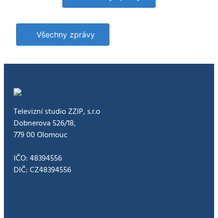
špičce.
Získalo
prestižní
ocenění
Všechny zprávy
Televizní studio ZZIP, s.r.o
Dobnerova 526/18,
779 00 Olomouc
IČO: 48394556
DIČ: CZ48394556