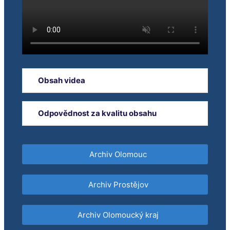
Obsah videa
Připomínka 80. výročí konce 2. světové války
Odpovědnost za kvalitu obsahu
Hejtmanství podpoří budování dopravních
hřišť
Orgánem dohledu nad provozováním
televizního vysílání je Rada pro rozhlasové a
Archiv Olomouc
televizní vysílání.
Archiv Prostějov
Archiv Olomoucký kraj