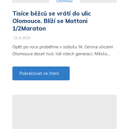
Olomouc
Tisíce běžců se vrátí do ulic
Olomouce. Blíží se Mattoni
1/2Maraton
12. 6. 2025
Opět po roce proběhne v sobotu 14. června ulicemi
Olomouce deset tisíc lidí všech generací. Město…
Pokračovat ve čtení
about
Tisíce
běžců
se
vrátí
do
ulic
Olomouce.
Blíží
se
Mattoni
1/2Maraton