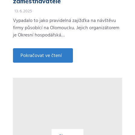
zaměstnavatele
13. 6. 2025
Vypadalo to jako pravidelná zajížďka na návštěvu
firmy působící na Olomoucku. Jejich organizátorem
je Okresní hospodářská…
Pokračovat ve čtení
about
Letecký
průmysl
u
Olomouce.
SEKO
je
synonymum
atraktivního
zaměstnavatele