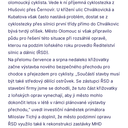
olomoucký cyklista. Vede k ní příjemná cyklostezka z
Hlušovic přes Černovír. U křížení ulic Chválkovická a
Kubatova však často nastává problém, dostat se z
cyklostezky přes silnici první třídy přímo do Chválkovic
bývá tvrdý oříšek. Město Olomouc si však připravilo
půdu pro řešení této situace při rozsáhlé opravě,
kterou na podzim loňského roku provedlo Ředitelství
silnic a dálnic (ŘSD).
Na přelomu července a srpna nedaleko křižovatky
začne výstavba nového bezpečného přechodu pro
chodce s přejezdem pro cyklisty. „Součástí stavby musí
být také středový dělící ostrůvek. Se zástupci ŘSD a
stavební firmy jsme se dohodli, že tuto část křižovatky
z loňských oprav vynechají, aby ji město mohlo
dokončit letos v létě v rámci plánované výstavby
přechodu,“ uvedl investiční náměstek primátora
Miloslav Tichý a doplnil, že město podzimní opravu
ŘSD využilo také k rekonstrukci zastávky MHD