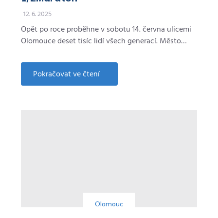
12. 6. 2025
Opět po roce proběhne v sobotu 14. června ulicemi
Olomouce deset tisíc lidí všech generací. Město…
Pokračovat ve čtení
about
Tisíce
běžců
se
vrátí
do
ulic
Olomouce.
Blíží
se
Mattoni
1/2Maraton
Olomouc