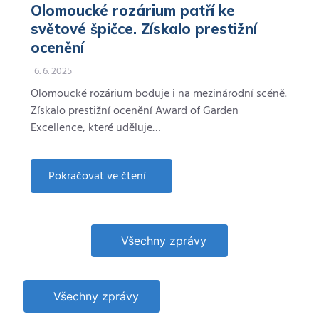
Olomoucké rozárium patří ke
světové špičce. Získalo prestižní
ocenění
6. 6. 2025
Olomoucké rozárium boduje i na mezinárodní scéně.
Získalo prestižní ocenění Award of Garden
Excellence, které uděluje…
Pokračovat ve čtení
about
Olomoucké
rozárium
patří
ke
světové
Všechny zprávy
špičce.
Získalo
prestižní
ocenění
Všechny zprávy