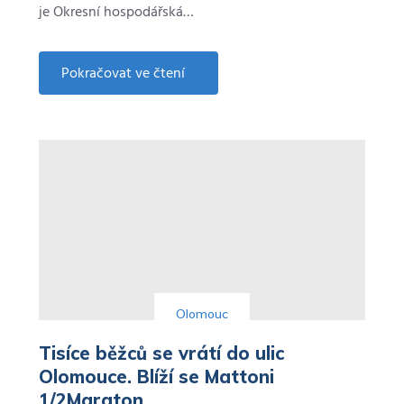
je Okresní hospodářská…
Pokračovat ve čtení
about
Letecký
průmysl
u
Olomouce.
SEKO
je
synonymum
atraktivního
zaměstnavatele
Olomouc
Tisíce běžců se vrátí do ulic
Olomouce. Blíží se Mattoni
1/2Maraton