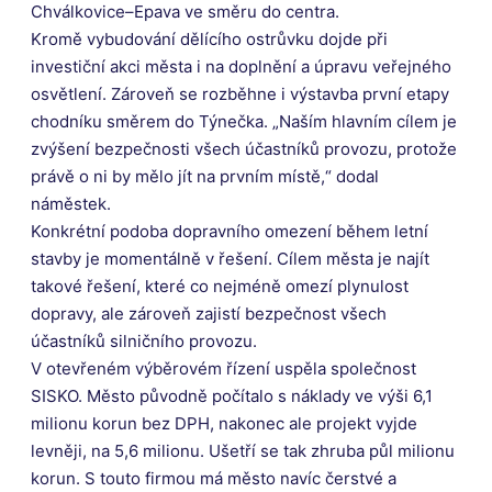
Chválkovice–Epava ve směru do centra.
Kromě vybudování dělícího ostrůvku dojde při
investiční akci města i na doplnění a úpravu veřejného
osvětlení. Zároveň se rozběhne i výstavba první etapy
chodníku směrem do Týnečka. „Naším hlavním cílem je
zvýšení bezpečnosti všech účastníků provozu, protože
právě o ni by mělo jít na prvním místě,“ dodal
náměstek.
Konkrétní podoba dopravního omezení během letní
stavby je momentálně v řešení. Cílem města je najít
takové řešení, které co nejméně omezí plynulost
dopravy, ale zároveň zajistí bezpečnost všech
účastníků silničního provozu.
V otevřeném výběrovém řízení uspěla společnost
SISKO. Město původně počítalo s náklady ve výši 6,1
milionu korun bez DPH, nakonec ale projekt vyjde
levněji, na 5,6 milionu. Ušetří se tak zhruba půl milionu
korun. S touto firmou má město navíc čerstvé a